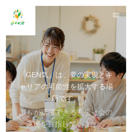
SNS
Instagram
Facebook
X
Youtube
「GEN気」は、夢の実現とキ
ャリアの可能性を拡大する場
ホーム
所です。
お知らせ
誰もが活躍できる共生社会の
ご利用案内
実現を目指しています。
日誌/通信