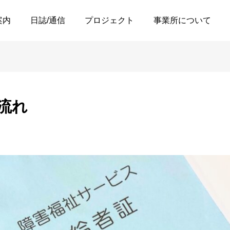
れ
案内
日誌/通信
プロジェクト
事業所について
流れ