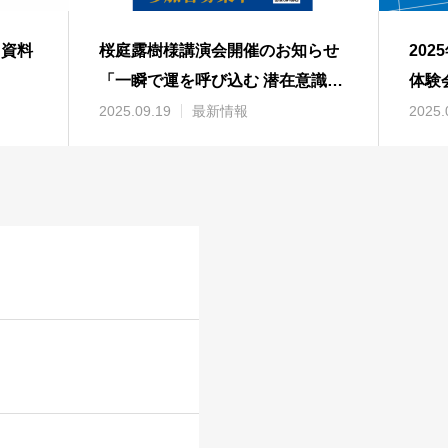
 資料
桜庭露樹様講演会開催のお知らせ
202
「一瞬で運を呼び込む 潜在意識の
体験
使い方」
2025.09.19
最新情報
2025.