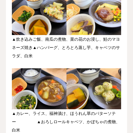
▲炊き込みご飯、南瓜の煮物、菜の花のお浸し、鮭のマヨ
ネーズ焼き▲ハンバーグ、とろとろ蒸し芋、キャベツのサ
ラダ、白米
▲カレー、ライス、福神漬け、ほうれん草のバターソテ
ー ▲おろしロールキャベツ、かぼちゃの煮物、
白米