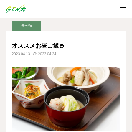
ブログ
未分類
オススメお昼ご飯🍚
未分類
SNS
オススメお昼ご飯🍚
2023.04.13
2023.04.24
Instagram
Facebook
X
Youtube
ホーム
お知らせ
ご利用案内
日誌/通信