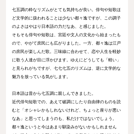
七五調の粋なリズムがとても気持ちが良い。俳句や短歌ほ
ど文学的に扱われることは少ない都々逸ですが、この調子
のよさはやはり日本語の力だなあ、と感じました。
そもそも俳句や短歌は、宮廷や文人の文化から始まったも
ので、やがて庶民にも広がりました。一方、都々逸は江戸
の庶民が楽しんだ歌。三味線に合わせて、恋や人生を軽妙
に歌う人達が目に浮かびます。ゆえにどうしても「軽い」
と見られがちですが、七七七五のリズムは、逆に文学的な
魅力を放っている気がします。
日本語は昔から七五調に親しんできました。
近代俳句短歌での、あえて破調にしたり自由律のものを読
むと「オシャレかもしれないけれど、ちょっと座りが悪い
なあ」と思ってしまうのも、私だけではないでしょう。
都々逸というと今はあまり馴染みがないかもしれません