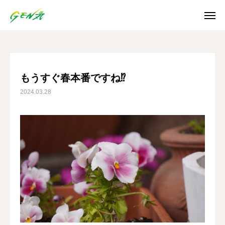
ブログ
もうすぐ春本番ですね⁉
SNS
もうすぐ春本番ですね⁉
2024.03.28
Instagram
Facebook
X
Youtube
ホーム
お知らせ
ご利用案内
日誌/通信