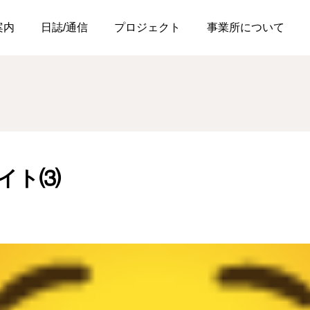
⑶
案内
日誌/通信
プロジェクト
事業所について
イト⑶