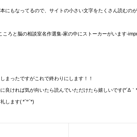
が本にもなってるので、サイトの小さい文字をたくさん読むの
n.co.jp/こころと脳の相談室名作選集-家の中にストーカーがいます-impres
てしまったですがこれで終わりにします！！
良ければ気が向いたら読んでいただけたら嬉しいです(*´Δ｀*
す( *´꒳`*)