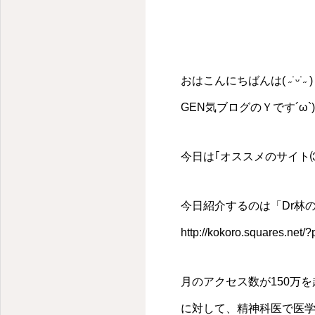
おはこんにちばんは( ˶˙ᵕ˙˶ )
GEN気ブログのＹです´ω`)
今日は｢オススメのサイト
今日紹介するのは「Dr林
http://kokoro.squares.net/
月のアクセス数が150万
に対して、精神科医で医