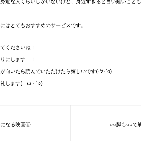
て身近な人くらいしかいないけど、身近すぎると言い難いこと
人にはとてもおすすめのサービスです。
みてくださいね！
わりにします！！
向いたら読んでいただけたら嬉しいです(･∀･`o)
します(ゝω・´○)
気になる映画⑥
○○脚も○○で解