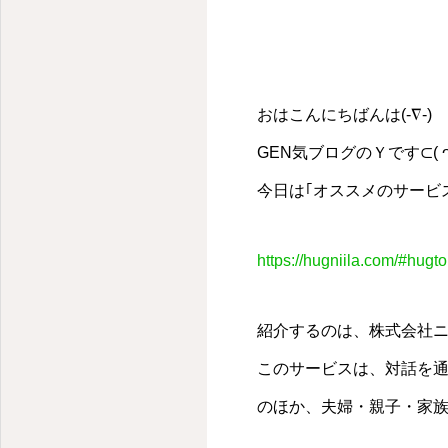
おはこんにちばんは(-∇-)
GEN気ブログのＹです‪⊂( ᴖ ̫
今日は｢オススメのサービス
https://hugniila.com/#hugt
紹介するのは、株式会社ニ
このサービスは、対話を
のほか、夫婦・親子・家