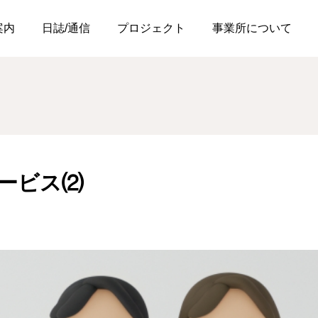
ス⑵
案内
日誌/通信
プロジェクト
事業所について
ービス⑵