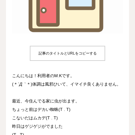
プロジェクト
事業所について
よくあるご質問
記事のタイトルとURLをコピーする
お問い合わせ
こんにちは！利用者のM.Kです。
(＊
´Д｀
＊)体調は風邪ひいて、イマイチ良くありません。
最近、今住んでる家に虫が出ます。
ちょっと前はデカい蜘蛛(T . T)
こないだはムカデ(T . T)
昨日はゲジゲジがでました
(T . T)