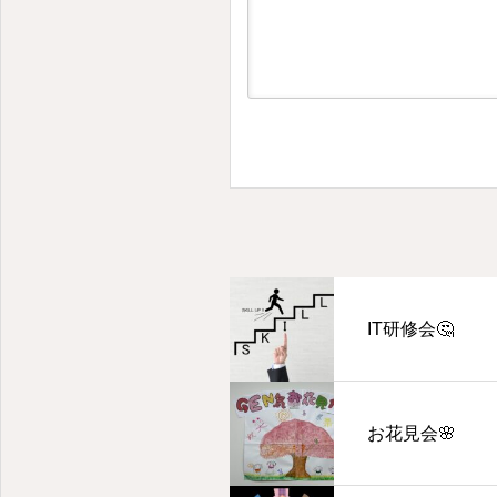
IT研修会🤔
お花見会🌸