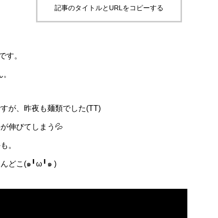
記事のタイトルとURLをコピーする
Kです。
ん。
すが、昨夜も麺類でした(TT)
が伸びてしまう💦
かも。
こ(๑╹ω╹๑ )