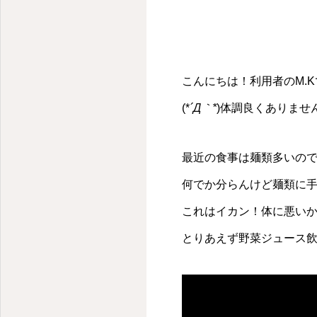
こんにちは！利用者のM.
(*
´Д｀*
)体調良くありませ
最近の食事は麺類多いので
何でか分らんけど麺類に手
これはイカン！体に悪い
とりあえず野菜ジュース飲んど