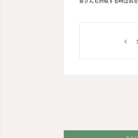
皆さんも摂取する時は気
愛媛県松山市の就労継続支援事業所
0 コ