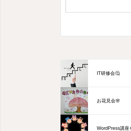
IT研修会🤔
お花見会🌸
WordPress