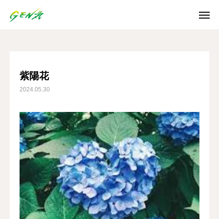
ブログ
紫陽花
SNS
紫陽花
2024.05.30
Instagram
Facebook
X
Youtube
ホーム
お知らせ
ご利用案内
日誌/通信