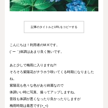
プロジェクト
事業所について
記事のタイトルとURLをコピーする
よくあるご質問
こんにちは！利用者のM.Kです。
お問い合わせ
(
´ー｀
)体調はあまり良く無いです。
あと少しで梅雨に入りますね?!
そろそろ紫陽花がチラホラ咲いてくる時期になりました
ね。
紫陽花も色々な色があり綺麗なので
体調いい時に写真、撮ってアップしますね。
普段も体調が悪くなったり良かったりしますが
梅雨時期は最悪です(>_<)